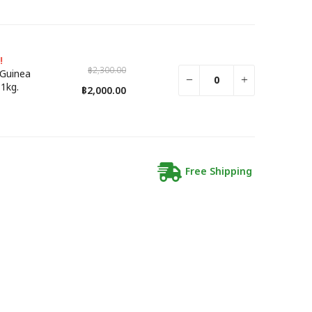
!
฿2,300.00
Guinea
1kg.
฿2,000.00
Free Shipping