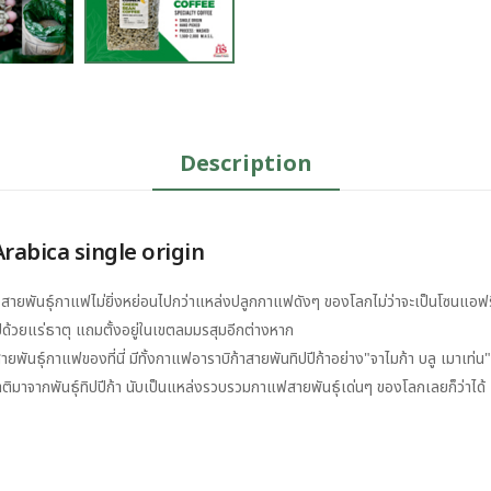
Description
abica single origin
องสายพันธุ์กาแฟไม่ยิ่งหย่อนไปกว่าแหล่งปลูกกาแฟดังๆ ของโลกไม่ว่าจะเป็นโซนแอฟร
ด้วยแร่ธาตุ แถมตั้งอยู่ในเขตลมมรสุมอีกต่างหาก
งสายพันธุ์กาแฟของที่นี่ มีทั้งกาแฟอาราบิก้าสายพันทิปปีก้าอย่าง"จาไมก้า บลู เมาเท่
ติมาจากพันธุ์ทิปปีก้า นับเป็นแหล่งรวบรวมกาแฟสายพันธุ์เด่นๆ ของโลกเลยก็ว่าได้