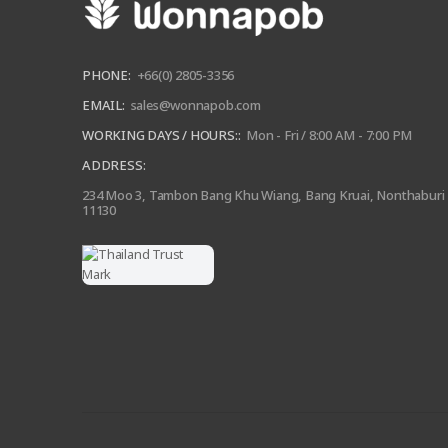
PHONE:
+66(0) 2805-3356
EMAIL:
sales@wonnapob.com
WORKING DAYS / HOURS::
Mon - Fri / 8:00 AM - 7:00 PM
ADDRESS:
234 Moo 3, Tambon Bang Khu Wiang, Bang Kruai, Nonthaburi
11130