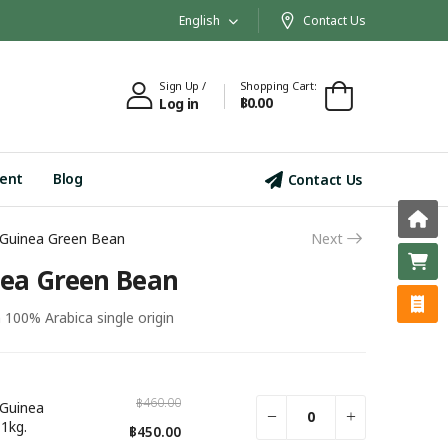
English
Contact Us
Sign Up /
Shopping Cart:
฿0.00
Log in
ent
Blog
Contact Us
Guinea Green Bean
Next
C
ea Green Bean
N
00% Arabica single origin
฿460.00
Guinea
1kg.
฿450.00