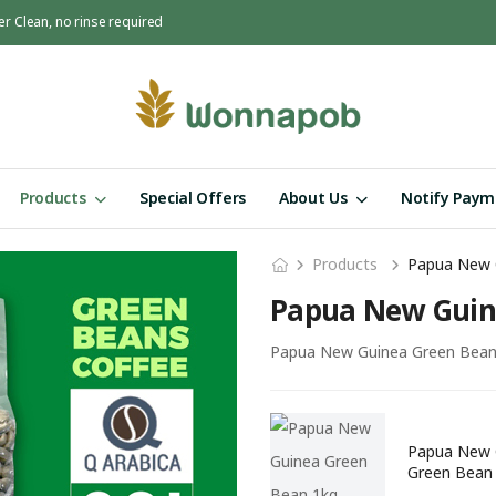
er Clean, no rinse required
Products
Special Offers
About Us
Notify Paym
Products
Papua New 
Papua New Guin
Papua New Guinea Green Bean 1
Papua New 
Green Bean 