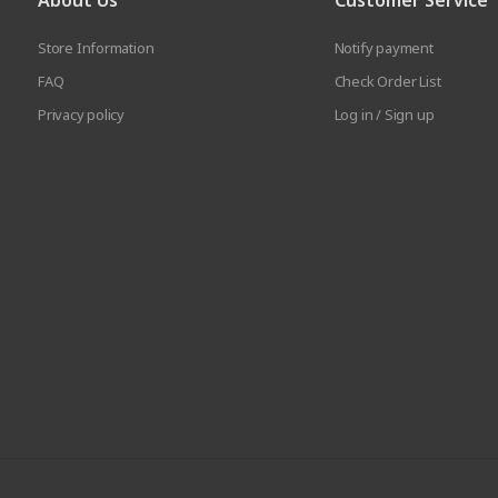
About Us
Customer Service
Store Information
Notify payment
FAQ
Check Order List
Privacy policy
Log in / Sign up