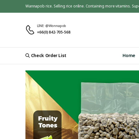
Wannapob rice. Selling rice online. Containing more vitamins. Sup
LINE: @wonnapob
+66(0) 842-705-568
Check Order List
Home