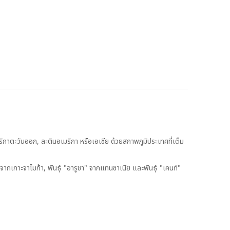
ิกาตะวันออก, ละตินอเมริกา หรือเอเชีย ด้วยสภาพภูมิประเทศที่เต็ม
น"จากเกาะจาไมก้า, พันธุ์ "อารูชา" จากแทนซาเนีย และพันธุ์ "เคนท์"